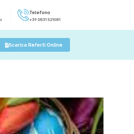
Telefono
i
+39 0831 521081
Scarica Referti Online