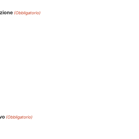
azione
(Obbligatorio)
evo
(Obbligatorio)