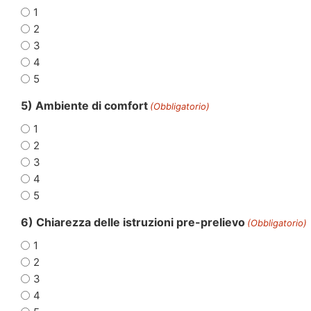
1
2
3
4
5
5) Ambiente di comfort
(Obbligatorio)
1
2
3
4
5
6) Chiarezza delle istruzioni pre-prelievo
(Obbligatorio)
1
2
3
4