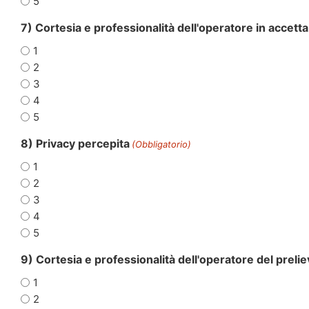
5
7) Cortesia e professionalità dell'operatore in accett
1
2
3
4
5
8) Privacy percepita
(Obbligatorio)
1
2
3
4
5
9) Cortesia e professionalità dell'operatore del preli
1
2