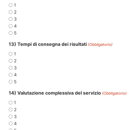
1
2
3
4
5
13) Tempi di consegna dei risultati
(Obbligatorio)
1
2
3
4
5
14) Valutazione complessiva del servizio
(Obbligatorio)
1
2
3
4