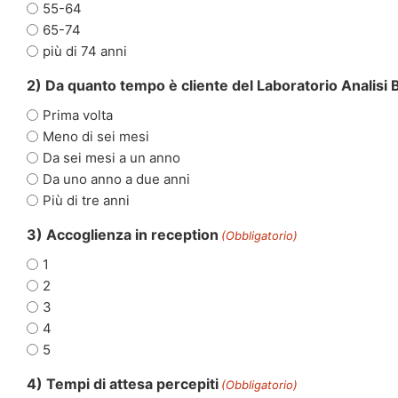
55-64
65-74
più di 74 anni
2) Da quanto tempo è cliente del Laboratorio Analisi 
Prima volta
Meno di sei mesi
Da sei mesi a un anno
Da uno anno a due anni
Più di tre anni
3) Accoglienza in reception
(Obbligatorio)
1
2
3
4
5
4) Tempi di attesa percepiti
(Obbligatorio)