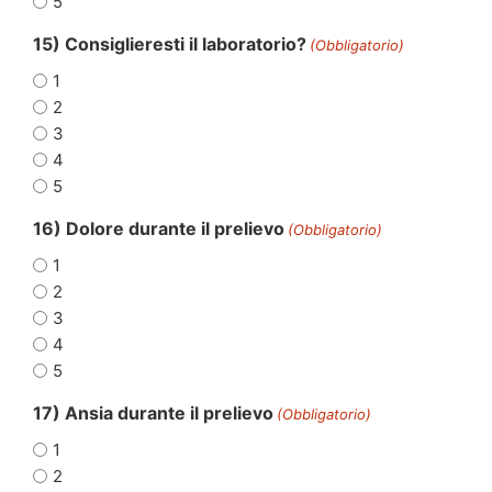
5
15) Consiglieresti il laboratorio?
(Obbligatorio)
1
2
3
4
5
16) Dolore durante il prelievo
(Obbligatorio)
1
2
3
4
5
17) Ansia durante il prelievo
(Obbligatorio)
1
2