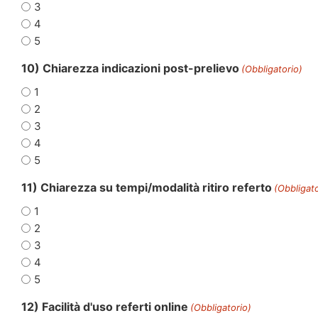
3
4
5
10) Chiarezza indicazioni post-prelievo
(Obbligatorio)
1
2
3
4
5
11) Chiarezza su tempi/modalità ritiro referto
(Obbligato
1
2
3
4
5
12) Facilità d'uso referti online
(Obbligatorio)