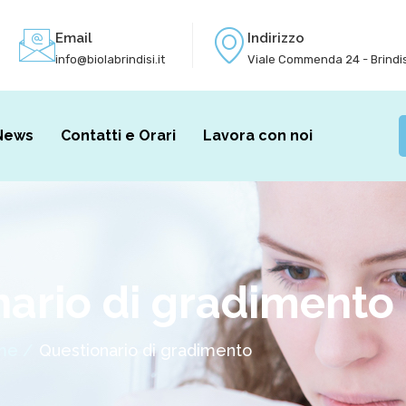
Email
Indirizzo
info@biolabrindisi.it
Viale Commenda 24 - Brindis
News
Contatti e Orari
Lavora con noi
nario di gradimento
me /
Questionario di gradimento