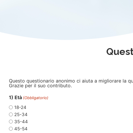
Quest
Questo questionario anonimo ci aiuta a migliorare la qua
Grazie per il suo contributo.
1) Età
(Obbligatorio)
18-24
25-34
35-44
45-54