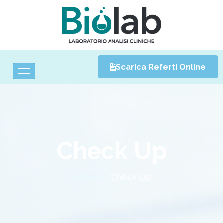
Scarica Referti Online
Check Up
Home /
Check Up