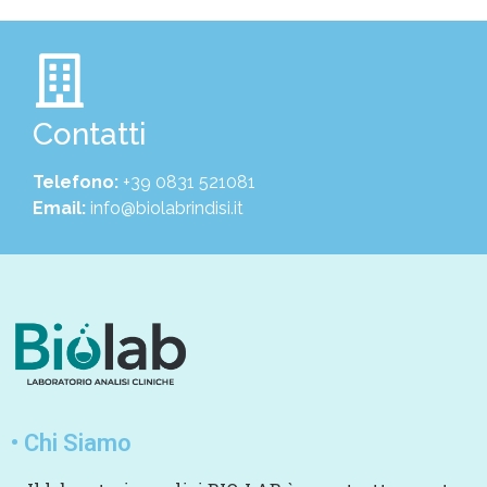
Contatti
Telefono:
+39 0831 521081
Email:
info@biolabrindisi.it
• Chi Siamo