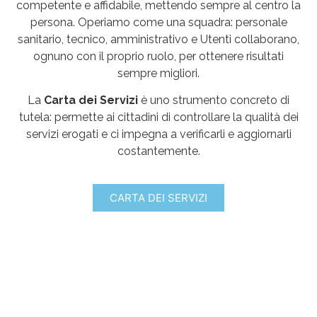
competente e affidabile, mettendo sempre al centro la
persona. Operiamo come una squadra: personale
sanitario, tecnico, amministrativo e Utenti collaborano,
ognuno con il proprio ruolo, per ottenere risultati
sempre migliori.
La
Carta dei Servizi
è uno strumento concreto di
tutela: permette ai cittadini di controllare la qualità dei
servizi erogati e ci impegna a verificarli e aggiornarli
costantemente.
CARTA DEI SERVIZI
L’importanza della prevenzione:
BIO-LAB
offre un servizio rivolto a tutti coloro che
desiderano
controllare il proprio stato di