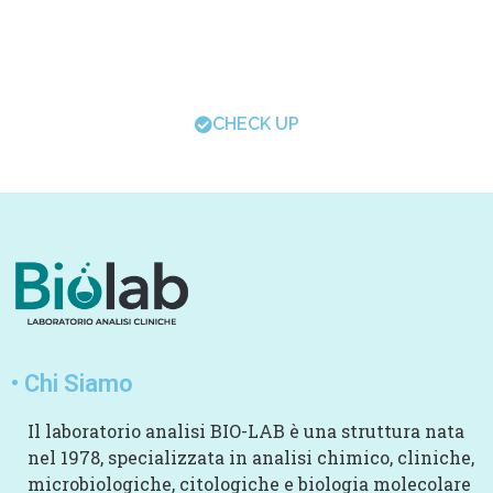
salute
con l’esecuzione di specifici pacchetti
di esami. Monitora il tuo stato di salute e
scegli il check-up adatto a te.
CHECK UP
• Chi Siamo
Il laboratorio analisi BIO-LAB è una struttura nata
nel 1978, specializzata in analisi chimico, cliniche,
microbiologiche, citologiche e biologia molecolare